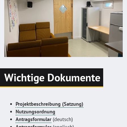
Wichtige Dokumente
Projektbeschreibung (Satzung)
Nutzungsordnung
Antragsformular
(deutsch)
Antragsformular
(englisch)