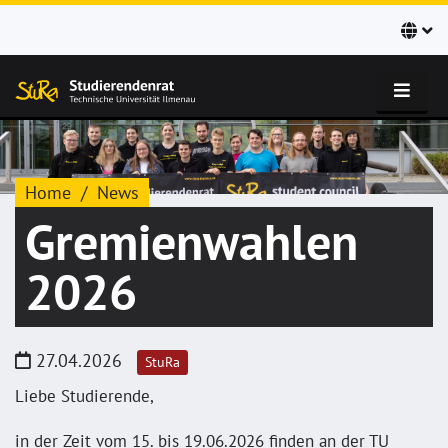
Home
News
Gremienwahlen
2026
27.04.2026
StuRa
Liebe Studierende,
in der Zeit vom 15. bis 19.06.2026 finden an der TU